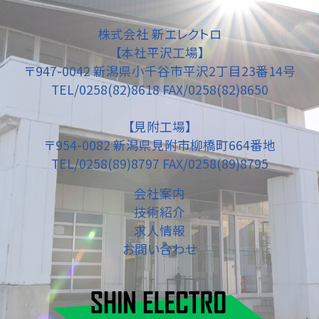
株式会社 新エレクトロ
【本社平沢工場】
〒947-0042 新潟県小千谷市平沢2丁目23番14号
TEL/0258(82)8618 FAX/0258(82)8650
【見附工場】
〒954-0082 新潟県見附市柳橋町664番地
TEL/0258(89)8797 FAX/0258(89)8795
会社案内
技術紹介
求人情報
お問い合わせ